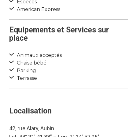
Espèces
American Express
Equipements et Services sur
place
Animaux acceptés
Chaise bébé
Parking
Terrasse
Localisation
42, rue Alary, Aubin
Lat. 44° 31′ 41.88″ – Lon. 2° 14′ 57.95″